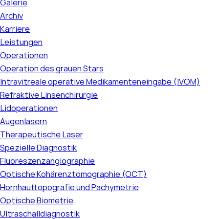
Galerie
Archiv
Karriere
Leistungen
Operationen
Operation des grauen Stars
Intravitreale operative Medikamenteneingabe (IVOM)
Refraktive Linsenchirurgie
Lidoperationen
Augenlasern
Therapeutische Laser
Spezielle Diagnostik
Fluoreszenzangiographie
Optische Kohärenztomographie (OCT)
Hornhauttopografie und Pachymetrie
Optische Biometrie
Ultraschalldiagnostik