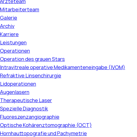
Ärzteteam
Mitarbeiterteam
Galerie
Archiv
Karriere
Leistungen
Operationen
Operation des grauen Stars
Intravitreale operative Medikamenteneingabe (IVOM)
Refraktive Linsenchirurgie
Lidoperationen
Augenlasern
Therapeutische Laser
Spezielle Diagnostik
Fluoreszenzangiographie
Optische Kohärenztomographie (OCT)
Hornhauttopografie und Pachymetrie