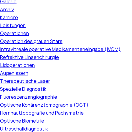
Galerie
Archiv
Karriere
Leistungen
Operationen
Operation des grauen Stars
Intravitreale operative Medikamenteneingabe (IVOM)
Refraktive Linsenchirurgie
Lidoperationen
Augenlasern
Therapeutische Laser
Spezielle Diagnostik
Fluoreszenzangiographie
Optische Kohärenztomographie (OCT)
Hornhauttopografie und Pachymetrie
Optische Biometrie
Ultraschalldiagnostik