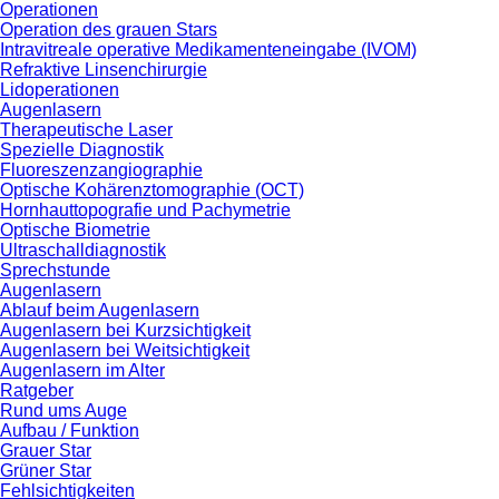
Operationen
Operation des grauen Stars
Intravitreale operative Medikamenteneingabe (IVOM)
Refraktive Linsenchirurgie
Lidoperationen
Augenlasern
Therapeutische Laser
Spezielle Diagnostik
Fluoreszenzangiographie
Optische Kohärenztomographie (OCT)
Hornhauttopografie und Pachymetrie
Optische Biometrie
Ultraschalldiagnostik
Sprechstunde
Augenlasern
Ablauf beim Augenlasern
Augenlasern bei Kurzsichtigkeit
Augenlasern bei Weitsichtigkeit
Augenlasern im Alter
Ratgeber
Rund ums Auge
Aufbau / Funktion
Grauer Star
Grüner Star
Fehlsichtigkeiten